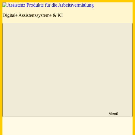
Zum
Inhalt
KJC-
Digitale Assistenzsysteme & KI
springen
KI.ORG
Menü