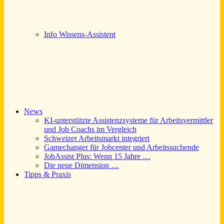
Info Wissens‑Assistent
News
KI-unterstützte Assistenzsysteme für Arbeitsvermittler
und Job Coachs im Vergleich
Schweizer Arbeitsmarkt integriert
Gamechanger für Jobcenter und Arbeitssuchende
JobAssist Plus: Wenn 15 Jahre …
Die neue Dimension …
Tipps & Praxis