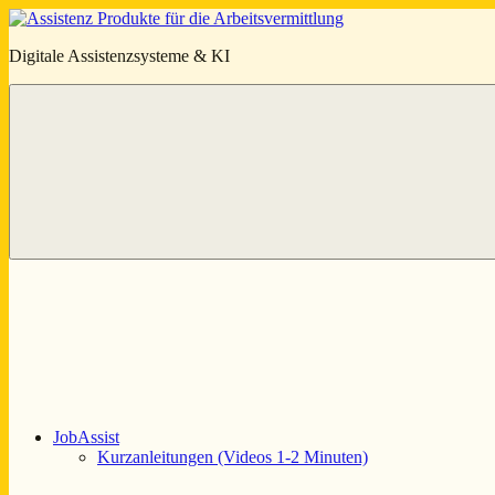
Zum
Inhalt
KJC-
Digitale Assistenzsysteme & KI
springen
KI.ORG
JobAssist
Kurzanleitungen (Videos 1-2 Minuten)